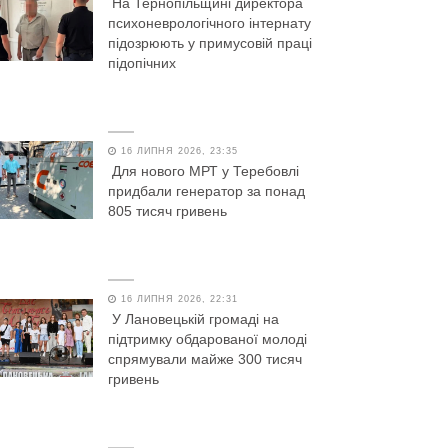
На Тернопільщині директора
психоневрологічного інтернату
підозрюють у примусовій праці
підопічних
16 ЛИПНЯ 2026, 23:35
Для нового МРТ у Теребовлі
придбали генератор за понад
805 тисяч гривень
16 ЛИПНЯ 2026, 22:31
У Лановецькій громаді на
підтримку обдарованої молоді
спрямували майже 300 тисяч
гривень