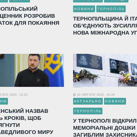
НОПІЛЬСЬКИЙ
НОВИНИ
ТЕРНОПІЛЬ
ЩЕННИК РОЗРОБИВ
ТЕРНОПІЛЬЩИНА Й ІТ
АТОК ДЛЯ ПОКАЯННЯ
ОБ’ЄДНУЮТЬ ЗУСИЛЛ
НОВА МІЖНАРОДНА У
ОГО 2025, 13:25
20 ЛЮТОГО 2025, 18:26
ИНИ
АКТУАЛЬНО
НОВИНИ
ЕНСЬКИЙ НАЗВАВ
ТЕРНОПІЛЬ
Ь КРОКІВ, ЩОБ
У ТЕРНОПОЛІ ВІДКРИ
ЯГНУТИ
МЕМОРІАЛЬНІ ДОШКИ
АВЕДЛИВОГО МИРУ
ЗАГИБЛИМ ЗАХИСНИК