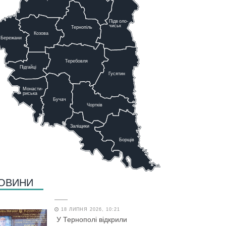
Підв
о
ло-
чиськ
Тернопіль
К
озова
Бережани
Теребовля
Підгайці
Г
у
сятин
Монасти-
риська
Бучач
Чо
р
тків
Заліщики
Борщів
ОВИНИ
18 ЛИПНЯ 2026, 10:21
У Тернополі відкрили