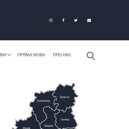
ИКИ
ПРЯМА МОВА
ПРО НАС
Шумськ
К
ременець
Ланівці
Збараж
Зборів