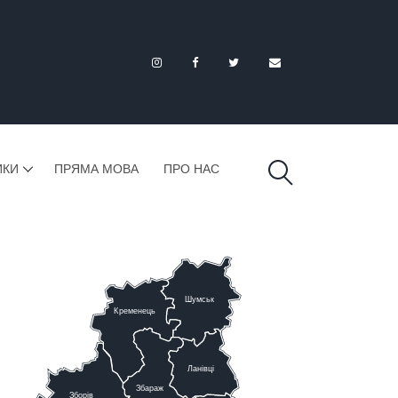
ИКИ
ПРЯМА МОВА
ПРО НАС
Шумськ
К
ременець
Ланівці
Збараж
Зборів