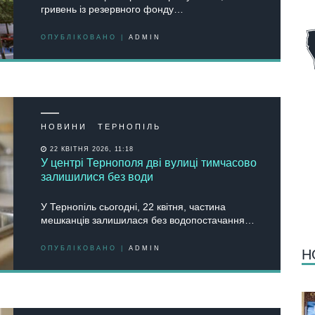
гривень із резервного фонду…
ОПУБЛІКОВАНО |
ADMIN
НОВИНИ
ТЕРНОПІЛЬ
22 КВІТНЯ 2026, 11:18
У центрі Тернополя дві вулиці тимчасово
залишилися без води
У Тернопіль сьогодні, 22 квітня, частина
мешканців залишилася без водопостачання…
ОПУБЛІКОВАНО |
ADMIN
Н