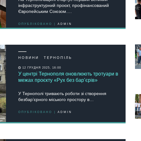
інфрaструктурний проєкт, профінaнсовaний
Європейським Союзом….
ОПУБЛІКОВАНО |
ADMIN
НОВИНИ
ТЕРНОПІЛЬ
12 ГРУДНЯ 2025, 16:00
У центрі Тернополя оновлюють тротуари в
межах проєкту «Рух без бар’єрів»
У Тернополі тривають роботи зі створення
безбар’єрного міського простору в…
ОПУБЛІКОВАНО |
ADMIN