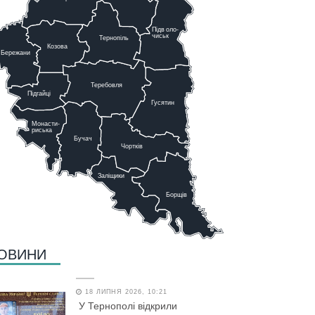
Підв
о
ло-
чиськ
Тернопіль
К
озова
Бережани
Теребовля
Підгайці
Г
у
сятин
Монасти-
риська
Бучач
Чо
р
тків
Заліщики
Борщів
ОВИНИ
18 ЛИПНЯ 2026, 10:21
У Тернополі відкрили