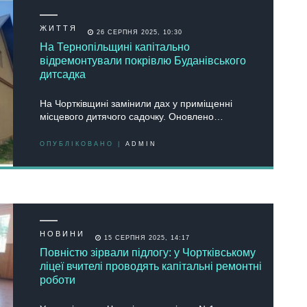
ЖИТТЯ
26 СЕРПНЯ 2025, 10:30
На Тернопільщині капітально
відремонтували покрівлю Буданівського
дитсадка
На Чортківщині замінили дах у приміщенні
місцевого дитячого садочку. Оновлено…
ОПУБЛІКОВАНО |
ADMIN
НОВИНИ
15 СЕРПНЯ 2025, 14:17
Повністю зірвали підлогу: у Чортківському
ліцеї вчителі проводять капітальні ремонтні
роботи