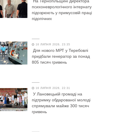
На Тернопільщині директора
психоневрологічного інтернату
підозрюють у примусовій праці
підопічних
16 ЛИПНЯ 2026, 23:35
Для нового МРТ у Теребовлі
придбали генератор за понад
805 тисяч гривень
16 ЛИПНЯ 2026, 22:31
У Лановецькій громаді на
підтримку обдарованої молоді
спрямували майже 300 тисяч
гривень