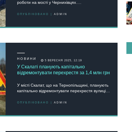
роботи на мості у Чернихівцях….
ОПУБЛІКОВАНО |
ADMIN
НОВИНИ
5 ВЕРЕСНЯ 2025, 12:19
У Скалаті планують капітально
відремонтувати перехрестя за 1,4 млн грн
У місті Скалат, що на Тернопільщині, планують
капітально відремонтувати перехрестя вулиці…
ОПУБЛІКОВАНО |
ADMIN