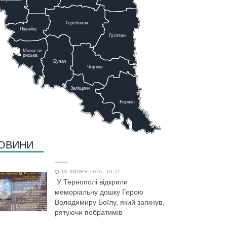
Теребовля
Підгайці
Г
у
сятин
Монасти-
риська
Бучач
Чо
р
тків
Заліщики
Борщів
ОВИНИ
18 ЛИПНЯ 2026, 10:21
У Тернополі відкрили
меморіальну дошку Герою
Володимиру Боїлу, який загинув,
рятуючи побратимів