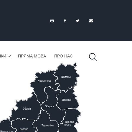
ИКИ
ПРЯМА МОВА
ПРО НАС
Шумськ
К
ременець
Ланівці
Збараж
Зборів
Підв
о
ло-
чиськ
Тернопіль
К
озова
Бережани