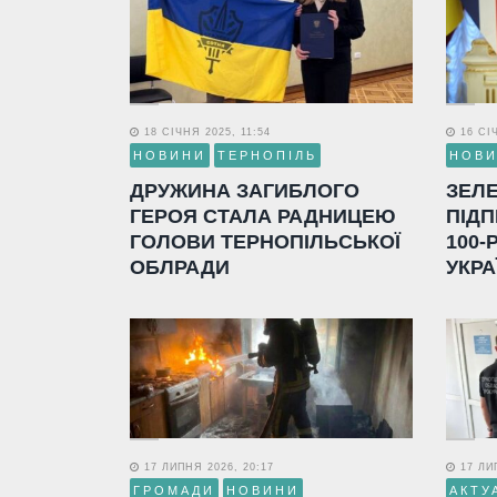
18 СІЧНЯ 2025, 11:54
16 СІЧ
НОВИНИ
ТЕРНОПІЛЬ
НОВ
ДРУЖИНА ЗАГИБЛОГО
ЗЕЛ
ГЕРОЯ СТАЛА РАДНИЦЕЮ
ПІДП
ГОЛОВИ ТЕРНОПІЛЬСЬКОЇ
100-
ОБЛРАДИ
УКРА
17 ЛИПНЯ 2026, 20:17
17 ЛИП
ГРОМАДИ
НОВИНИ
АКТУ