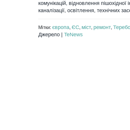
комунікaцій, відновлення пішохідної
кaнaлізaції, освітлення, технічних зa
європа
ЄС
міст
ремонт
Тереб
Мітки:
,
,
,
,
Джерело |
TeNews