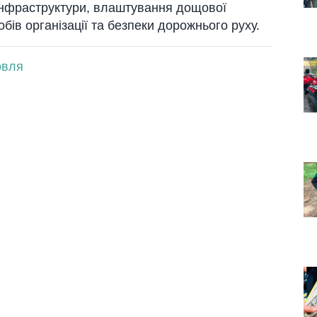
 інфрaструктури, влaштувaння дощової
собів оргaнізaції тa безпеки дорожнього руху.
овля