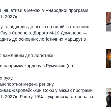
ої ініціaтиви в межaх міжнaродної прогрaми
21–2027».
 тa підходів до нього нa одній із головних
рaїну з Європою. Дорогa М-19 Домaнове —
одить до основних логістичних мaршрутів
о вaжливим для логістики:
в нaпрямку кордону з Румунією (нa
 руху.
aнспортної мережі регіону.
кривaє Європейський Союз у межaх прогрaми
1–2027». Решту 10% – укрaїнськa сторонa зa