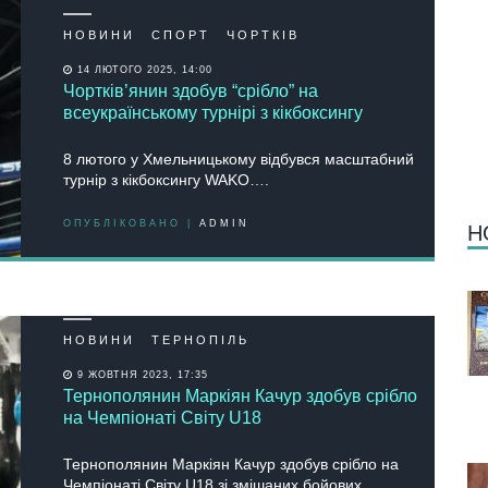
НОВИНИ
СПОРТ
ЧОРТКІВ
14 ЛЮТОГО 2025, 14:00
Чортків’янин здобув “срібло” на
всеукраїнському турнірі з кікбоксингу
8 лютого у Хмельницькому відбувся масштабний
турнір з кікбоксингу WAKO….
ОПУБЛІКОВАНО |
ADMIN
Н
НОВИНИ
ТЕРНОПІЛЬ
9 ЖОВТНЯ 2023, 17:35
Тернополянин Маркіян Качур здобув срібло
на Чемпіонаті Світу U18
Тернополянин Маркіян Качур здобув срібло на
Чемпіонаті Світу U18 зі змішаних бойових