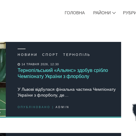
ГОЛОВНА
РАЙОНИ
РУБР
НОВИНИ
СПОРТ
ТЕРНОПІЛЬ
14 ТРАВНЯ 2026, 12:30
Тернопільський «Альянс» здобув срібло
Чемпіонату України з флорболу
У Львові відбулася фінальна частина Чемпіонату
України з флорболу, де…
ОПУБЛІКОВАНО |
ADMIN