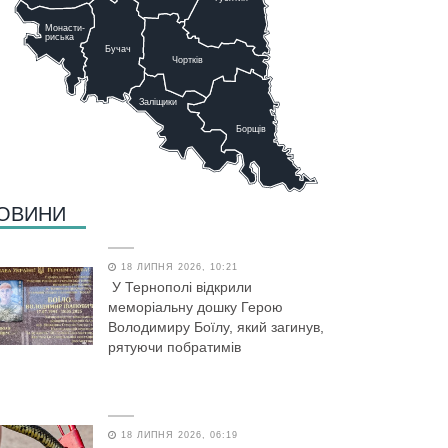
Монасти-
риська
Бучач
Чо
р
тків
Заліщики
Борщів
ОВИНИ
18 ЛИПНЯ 2026, 10:21
У Тернополі відкрили
меморіальну дошку Герою
Володимиру Боїлу, який загинув,
рятуючи побратимів
18 ЛИПНЯ 2026, 06:19