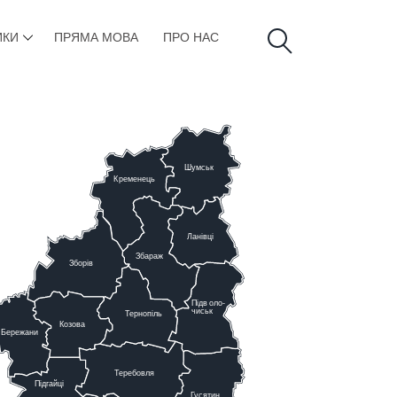
ИКИ
ПРЯМА МОВА
ПРО НАС
Шумськ
К
ременець
Ланівці
Збараж
Зборів
Підв
о
ло-
чиськ
Тернопіль
К
озова
Бережани
Теребовля
Підгайці
Г
у
сятин