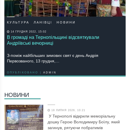
КУЛЬТУРА
ЛАНІВЦІ
НОВИНИ
14 ГРУДНЯ 2022, 15:02
В громаді на Тернопільщині відсвяткували
Андріївські вечорниці
З-поміж найбільших зимових свят є день Андрія
Первозваного, 13 грудня,…
ОПУБЛІКОВАНО |
ADMIN
НОВИНИ
18 ЛИПНЯ 2026, 10:21
У Тернополі відкрили меморіальну
дошку Герою Володимиру Боїлу, який
загинув, рятуючи побратимів