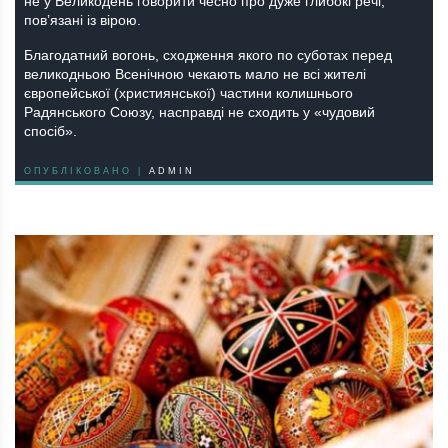
не у Великодень говорити чесно про дуже глибокі речі,
пов’язані із вірою.
Благодатний вогонь, сходження якого по суботах перед
великодньою Всенічною чекають мало не всі жителі
європейської (християнської) частини колишнього
Радянського Союзу, насправді не сходить у «чудовий
спосіб».
ОПУБЛІКОВАНО |
ADMIN