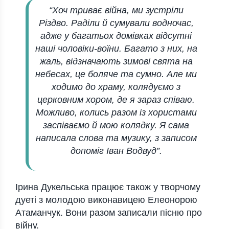
“Хоч триває війна, ми зустріли
Різдво. Раділи й сумували водночас,
адже у багатьох домівках відсутні
наші чоловіки-воїни. Багато з них, на
жаль, відзначають зимові свята на
небесах, це боляче та сумно. Але ми
ходимо до храму, колядуємо з
церковним хором, де я зараз співаю.
Можливо, колись разом із хористами
заспіваємо й мою колядку. Я сама
написала слова та музику, з записом
допоміг Іван Водвуд”.
Ірина Дукельська працює також у творчому
дуеті з молодою виконавицею Елеонорою
Атаманчук. Вони разом записали пісню про
війну.