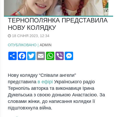
ТЕРНОПОЛЯНКА ПРЕДСТАВИЛА
НОВУ КОЛЯДКУ
18 СІЧНЯ 2023, 12:34
ОПУБЛІКОВАНО |
ADMIN
Поширити
Facebook
Twitter
Email
WhatsApp
Viber
Messenger
Нову колядку “Співали ангели”
представила
в ефірі
Українського радіо
Тернопіль авторка та виконавиця Ірина
Дукельська з своєю донькою Анастасією. За
словами жінки, до написання колядки її
підштовхнула війна.