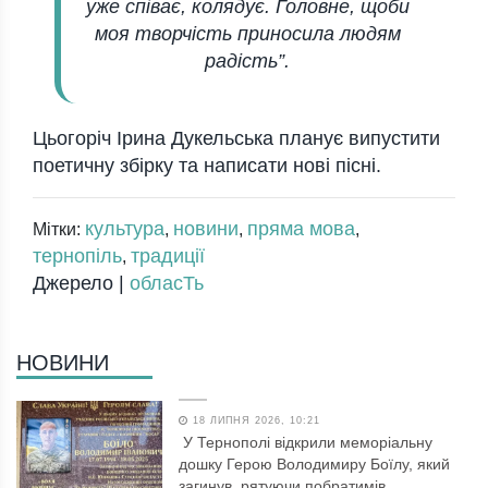
уже співає, колядує. Головне, щоби
моя творчість приносила людям
радість”.
Цьогоріч Ірина Дукельська планує випустити
поетичну збірку та написати нові пісні.
культура
новини
пряма мова
Мітки:
,
,
,
тернопіль
традиції
,
Джерело |
обласТь
НОВИНИ
18 ЛИПНЯ 2026, 10:21
У Тернополі відкрили меморіальну
дошку Герою Володимиру Боїлу, який
загинув, рятуючи побратимів