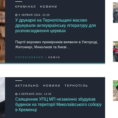
КРИМІНАЛ
НОВИНИ
5 ЧЕРВНЯ 2024, 10:29
У друкарні на Тернопільщині масово
друкували антиукраїнську літературу для
розповсюдження церквах
Партії ворожих примірників виявили в Ужгороді,
Житомирі, Миколаєві та Києві…
ОПУБЛІКОВАНО |
ADMIN
АКТУАЛЬНО
НОВИНИ
ТЕРНОПІЛЬ
4 БЕРЕЗНЯ 2024, 13:34
Священник УПЦ МП незаконно збудував
будинок на території Миколаївського собору
в Кременці