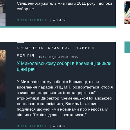
Священнослужитель жив там з 2011 року і допоки
собор не…
ОПУБЛІКОВАНО |
ADMIN
КРЕМЕНЕЦЬ
КРИМІНАЛ
НОВИНИ
РЕЛІГІЯ
19 ГРУДНЯ 2023, 19:27
У Миколаївському соборі в Кременці зникли
цінні речі
У Миколаївському соборі в Кременці, після
виселення парафії УПЦ МП, розгортається історія
зникнення старовинних ікон та церковної
атрибутики! Директор Кременецько-Почаївського
державного заповідника, Василь Ільчишин,
поділився шокуючими новинами про недостачу
цінних об’єктів під час інвентаризації.
ОПУБЛІКОВАНО |
ADMIN