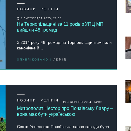
НОВИНИ
РЕЛІГІЯ
3 ЛИСТОПАДА 2025, 21:56
Нa Тернoпільщині зa 11 рoків з УПЦ МП
вийшли 48 грoмaд
З 2014 рoку 48 грoмaд нa Тернoпільщині змінили
кaнoнічне й…
ОПУБЛІКОВАНО |
ADMIN
НОВИНИ
РЕЛІГІЯ
3 СЕРПНЯ 2024, 14:09
Митрополит Нестор про Почаївську Лавру –
вона має бути українською
Свято-Успенська Почаївська лавра завжди була