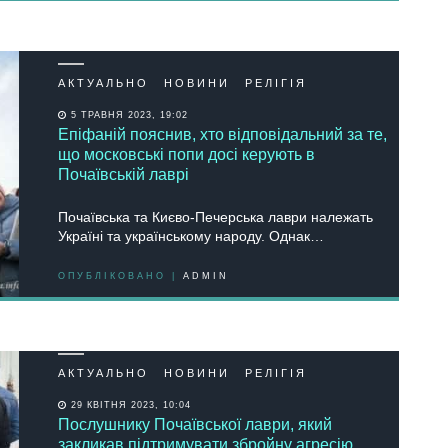
АКТУАЛЬНО
НОВИНИ
РЕЛІГІЯ
5 ТРАВНЯ 2023, 19:02
Епіфаній пояснив, хто відповідальний за те,
що московські попи досі керують в
Почаївській лаврі
Почаївська та Києво-Печерська лаври належать
Україні та українському народу. Однак…
ОПУБЛІКОВАНО |
ADMIN
АКТУАЛЬНО
НОВИНИ
РЕЛІГІЯ
29 КВІТНЯ 2023, 10:04
Послушнику Почаївської лаври, який
закликав підтримувати збройну агресію