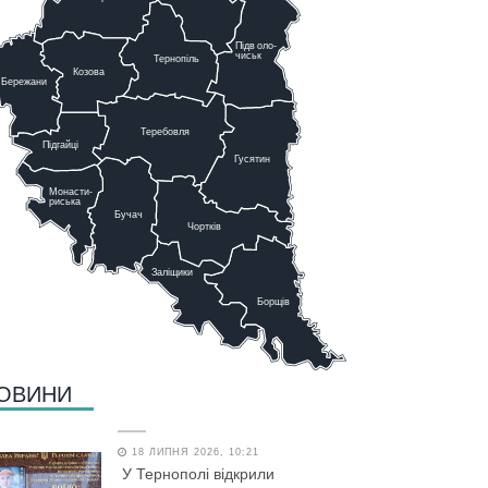
Підв
о
ло-
чиськ
Тернопіль
К
озова
Бережани
Теребовля
Підгайці
Г
у
сятин
Монасти-
риська
Бучач
Чо
р
тків
Заліщики
Борщів
ОВИНИ
18 ЛИПНЯ 2026, 10:21
У Тернополі відкрили