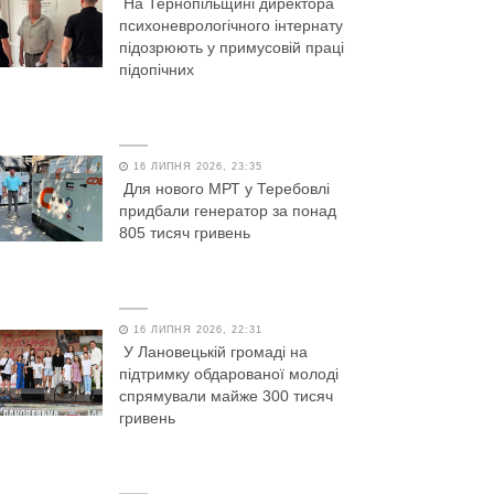
На Тернопільщині директора
психоневрологічного інтернату
підозрюють у примусовій праці
підопічних
16 ЛИПНЯ 2026, 23:35
Для нового МРТ у Теребовлі
придбали генератор за понад
805 тисяч гривень
16 ЛИПНЯ 2026, 22:31
У Лановецькій громаді на
підтримку обдарованої молоді
спрямували майже 300 тисяч
гривень