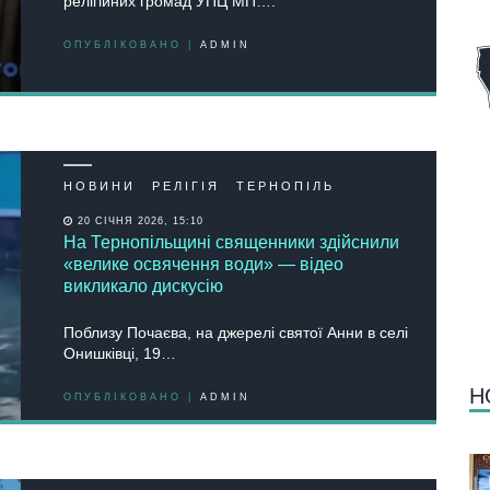
релігійних громад УПЦ МП….
ОПУБЛІКОВАНО |
ADMIN
НОВИНИ
РЕЛІГІЯ
ТЕРНОПІЛЬ
20 СІЧНЯ 2026, 15:10
На Тернопільщині священники здійснили
«велике освячення води» — відео
викликало дискусію
Поблизу Почаєва, на джерелі святої Анни в селі
Онишківці, 19…
Н
ОПУБЛІКОВАНО |
ADMIN