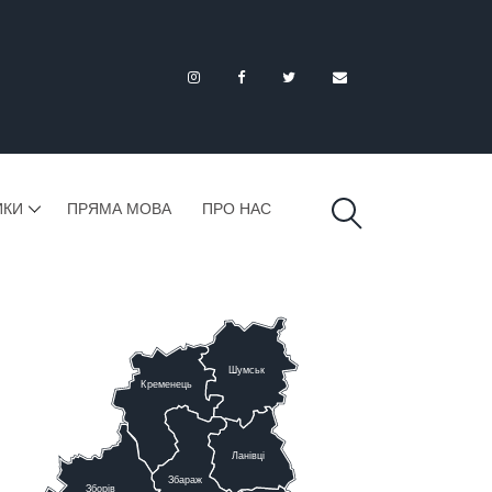
ИКИ
ПРЯМА МОВА
ПРО НАС
Шумськ
К
ременець
Ланівці
Збараж
Зборів