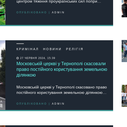
центром тяжіння проукраїнських сил попри…
ОПУБЛІКОВАНО |
ADMIN
КРИМІНАЛ
НОВИНИ
РЕЛІГІЯ
27 ЧЕРВНЯ 2024, 15:39
Московській церкві у Тернополі скасовали
право постійного користування земельною
ділянкою
Московській церкві у Тернополі скасовано право
постійного користування земельною ділянкою…
ОПУБЛІКОВАНО |
ADMIN