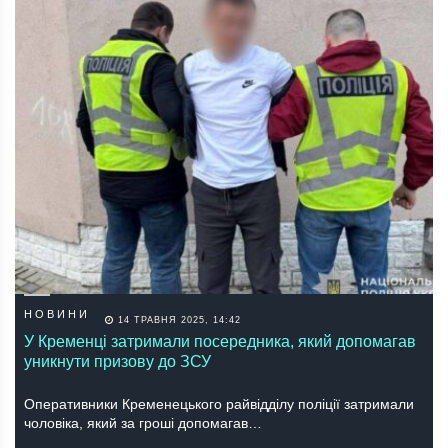
НОВИНИ
14 ТРАВНЯ 2025, 14:42
У Кременці затримали посередника, який допомагав
уникнути призову до ЗСУ
Опeрaтивники Крeмeнeцького рaйвiддiлу полiцiї зaтримaли
чоловiкa, який зa грошi допомaгaв…