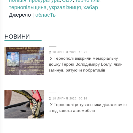
поліція
прокуратура
СБУ
тернопіль
,
,
,
,
тернопільщина
укрзалізниця
хабар
,
,
Джерело |
обласТь
НОВИНИ
18 ЛИПНЯ 2026, 10:21
У Тернополі відкрили меморіальну
дошку Герою Володимиру Боїлу, який
загинув, рятуючи побратимів
18 ЛИПНЯ 2026, 06:19
У Тернополі рятувальники дістали змію
з-під капота автомобіля