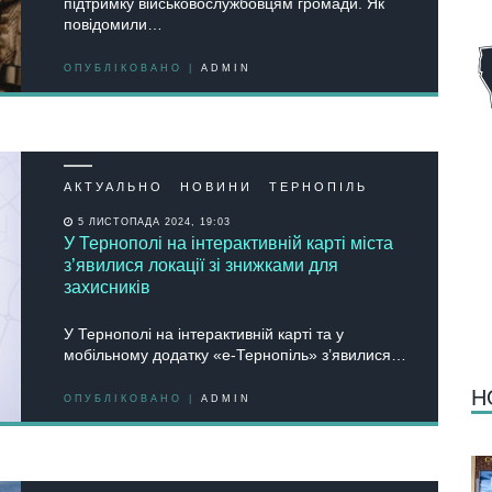
підтримку військовослужбовцям громади. Як
повідомили…
ОПУБЛІКОВАНО |
ADMIN
АКТУАЛЬНО
НОВИНИ
ТЕРНОПІЛЬ
5 ЛИСТОПАДА 2024, 19:03
У Тернополі на інтерактивній карті міста
з’явилися локації зі знижками для
захисників
У Тернополі на інтерактивній карті та у
мобільному додатку «е-Тернопіль» з’явилися…
Н
ОПУБЛІКОВАНО |
ADMIN