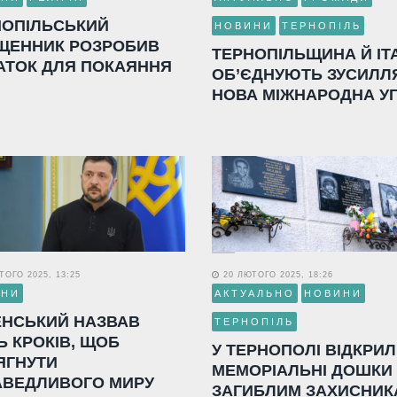
НОПІЛЬСЬКИЙ
НОВИНИ
ТЕРНОПІЛЬ
ЩЕННИК РОЗРОБИВ
ТЕРНОПІЛЬЩИНА Й ІТ
АТОК ДЛЯ ПОКАЯННЯ
ОБ’ЄДНУЮТЬ ЗУСИЛЛ
НОВА МІЖНАРОДНА У
ОГО 2025, 13:25
20 ЛЮТОГО 2025, 18:26
ИНИ
АКТУАЛЬНО
НОВИНИ
ЕНСЬКИЙ НАЗВАВ
ТЕРНОПІЛЬ
Ь КРОКІВ, ЩОБ
У ТЕРНОПОЛІ ВІДКРИ
ЯГНУТИ
МЕМОРІАЛЬНІ ДОШКИ
АВЕДЛИВОГО МИРУ
ЗАГИБЛИМ ЗАХИСНИК