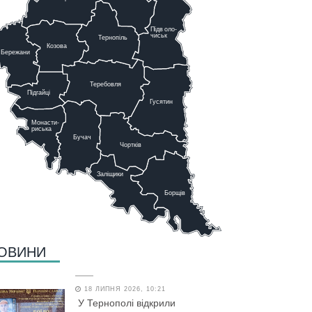
Підв
о
ло-
чиськ
Тернопіль
К
озова
Бережани
Теребовля
Підгайці
Г
у
сятин
Монасти-
риська
Бучач
Чо
р
тків
Заліщики
Борщів
ОВИНИ
18 ЛИПНЯ 2026, 10:21
У Тернополі відкрили