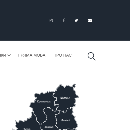
ИКИ
ПРЯМА МОВА
ПРО НАС
Шумськ
К
ременець
Ланівці
Збараж
Зборів