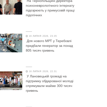
На Тернопільщині директора
психоневрологічного інтернату
підозрюють у примусовій праці
підопічних
16 ЛИПНЯ 2026, 23:35
Для нового МРТ у Теребовлі
придбали генератор за понад
805 тисяч гривень
16 ЛИПНЯ 2026, 22:31
У Лановецькій громаді на
підтримку обдарованої молоді
спрямували майже 300 тисяч
гривень