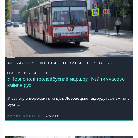
АКТУАЛЬНО
ЖИТТЯ
НОВИНИ
ТЕРНОПІЛЬ
31 ЛИПНЯ 2024, 08:31
У Тернополі тролейбусний маршрут №7 тимчасово
змінив рух
У зв’язку з перекриттям вул. Лозовецької відбудуться зміни у
русі …
ОПУБЛІКОВАНО |
ADMIN