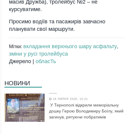
масив Дружба), тролейбус №2 – не
курсуватиме.
Просимо водіїв та пасажирів завчасно
планувати свої маршрути.
вкладання верхнього шару асфальту
Мітки:
,
зміни у русі тролейбуса
Джерело |
обласТь
НОВИНИ
18 ЛИПНЯ 2026, 10:21
У Тернополі відкрили меморіальну
дошку Герою Володимиру Боїлу, який
загинув, рятуючи побратимів