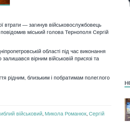
ої втрати — загинув військовослужбовець
повідомив міський голова Тернополя Сергій
Дніпропетровській області під час виконання
 залишався вірним військовій присязі та
ття рідним, близьким і побратимам полеглого
Н
гиблий військовий
Микола Романюк
Сергій
,
,