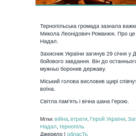
Тернопільська громада зазнала важк
Микола Леонідович Романюк. Про це 
Надал.
Захисник України загинув 29 січня у 
бойового завдання. Він до останнього
мужньо боронив державу.
Міський голова висловив щирі співчу
воїна.
Світла пам’ять і вічна шана Герою.
війна
втрати
Герой України
За
Мітки:
,
,
,
Надал
тернопіль
,
Джерело |
обласТь