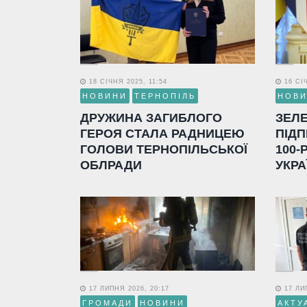
18 СІЧНЯ 2025, 11:54
16 СІЧ
НОВИНИ
ТЕРНОПІЛЬ
НОВ
ДРУЖИНА ЗАГИБЛОГО
ЗЕЛ
ГЕРОЯ СТАЛА РАДНИЦЕЮ
ПІДП
ГОЛОВИ ТЕРНОПІЛЬСЬКОЇ
100-
ОБЛРАДИ
УКРА
17 ЛИПНЯ 2026, 20:17
17 ЛИП
ГРОМАДИ
НОВИНИ
АКТУ