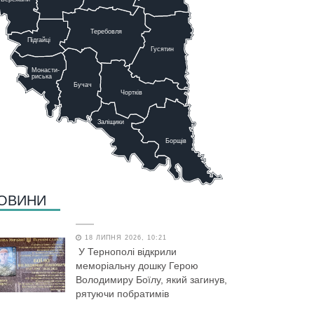
Теребовля
Підгайці
Г
у
сятин
Монасти-
риська
Бучач
Чо
р
тків
Заліщики
Борщів
ОВИНИ
18 ЛИПНЯ 2026, 10:21
У Тернополі відкрили
меморіальну дошку Герою
Володимиру Боїлу, який загинув,
рятуючи побратимів