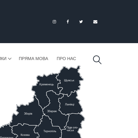
ИКИ
ПРЯМА МОВА
ПРО НАС
Шумськ
К
ременець
Ланівці
Збараж
Зборів
Підв
о
ло-
чиськ
Тернопіль
К
озова
Бережани