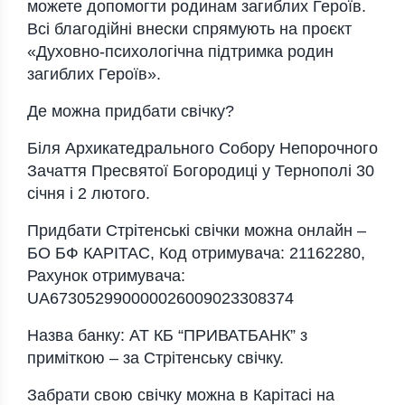
можете допомогти родинам загиблих Героїв.
Всі благодійні внески спрямують на проєкт
«Духовно-психологічна підтримка родин
загиблих Героїв».
Де можна придбати свічку?
Біля Архикатедрального Собору Непорочного
Зачаття Пресвятої Богородиці у Тернополі 30
січня і 2 лютого.
Придбати Стрітенські свічки можна онлайн –
БО БФ КАРІТАС, Код отримувача: 21162280,
Рахунок отримувача:
UA673052990000026009023308374
Назва банку: АТ КБ “ПРИВАТБАНК” з
приміткою – за Стрітенську свічку.
Забрати свою свічку можна в Карітасі на