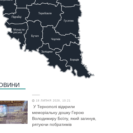
Теребовля
Підгайці
Г
у
сятин
Монасти-
риська
Бучач
Чо
р
тків
Заліщики
Борщів
ОВИНИ
18 ЛИПНЯ 2026, 10:21
У Тернополі відкрили
меморіальну дошку Герою
Володимиру Боїлу, який загинув,
рятуючи побратимів