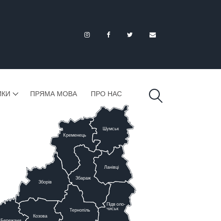
ИКИ
ПРЯМА МОВА
ПРО НАС
Шумськ
К
ременець
Ланівці
Збараж
Зборів
Підв
о
ло-
чиськ
Тернопіль
К
озова
Бережани