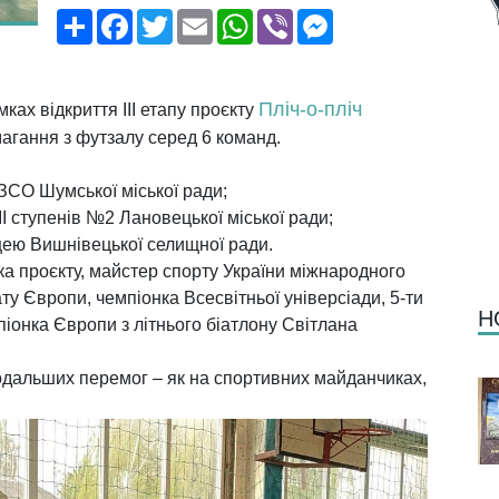
Поширити
Facebook
Twitter
Email
WhatsApp
Viber
Messenger
Пліч-о-пліч
ах відкриття III етапу проєкту
магання з футзалу серед 6 команд.
ЗСО Шумської міської ради;
I ступенів №2 Лановецької міської ради;
цею Вишнівецької селищної ради.
а проєкту, майстер спорту України міжнародного
ату Європи, чемпіонка Всесвітньої універсіади, 5-ти
Н
піонка Європи з літнього біатлону Світлана
одальших перемог – як на спортивних майданчиках,