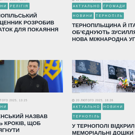
ИНИ
РЕЛІГІЯ
АКТУАЛЬНО
ГРОМАДИ
НОПІЛЬСЬКИЙ
НОВИНИ
ТЕРНОПІЛЬ
ЩЕННИК РОЗРОБИВ
ТЕРНОПІЛЬЩИНА Й ІТ
АТОК ДЛЯ ПОКАЯННЯ
ОБ’ЄДНУЮТЬ ЗУСИЛЛ
НОВА МІЖНАРОДНА У
ОГО 2025, 13:25
20 ЛЮТОГО 2025, 18:26
ИНИ
АКТУАЛЬНО
НОВИНИ
ЕНСЬКИЙ НАЗВАВ
ТЕРНОПІЛЬ
Ь КРОКІВ, ЩОБ
У ТЕРНОПОЛІ ВІДКРИ
ЯГНУТИ
МЕМОРІАЛЬНІ ДОШКИ