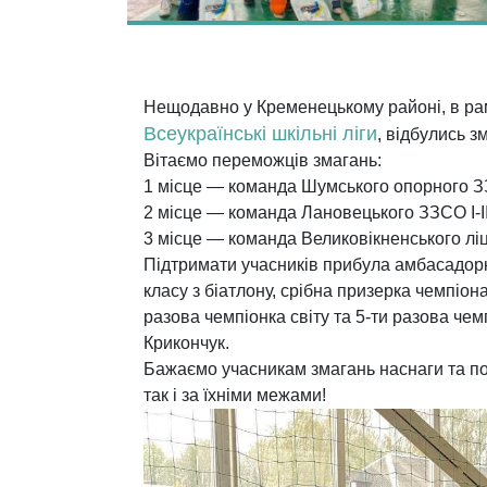
Нещодавно у Кременецькому районі, в рамк
Всеукраїнські шкільні ліги
, відбулись з
Вітаємо переможців змагань:
1 місце — команда Шумського опорного З
2 місце — команда Лановецького ЗЗСО І-II
3 місце — команда Великовікненського лі
Підтримати учасників прибула амбасадорк
класу з біатлону, срібна призерка чемпіон
разова чемпіонка світу та 5-ти разова чем
Крикончук.
Бажаємо учасникам змагань наснаги та п
так і за їхніми межами!