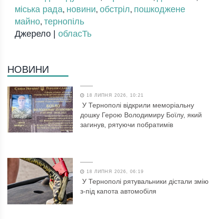
міська рада
новини
обстріл
пошкоджене
,
,
,
майно
тернопіль
,
Джерело |
обласТь
НОВИНИ
18 ЛИПНЯ 2026, 10:21
У Тернополі відкрили меморіальну
дошку Герою Володимиру Боїлу, який
загинув, рятуючи побратимів
18 ЛИПНЯ 2026, 06:19
У Тернополі рятувальники дістали змію
з-під капота автомобіля