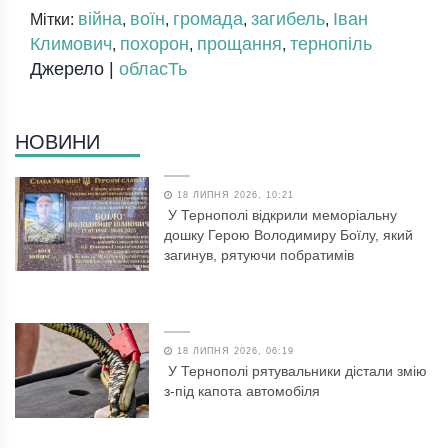
війна
воїн
громада
загибель
Іван
Мітки:
,
,
,
,
Климович
похорон
прощання
тернопіль
,
,
,
Джерело |
обласТь
НОВИНИ
18 ЛИПНЯ 2026, 10:21
У Тернополі відкрили меморіальну
дошку Герою Володимиру Боїлу, який
загинув, рятуючи побратимів
18 ЛИПНЯ 2026, 06:19
У Тернополі рятувальники дістали змію
з-під капота автомобіля