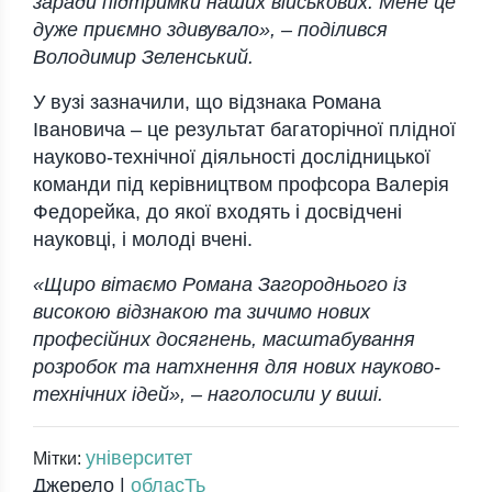
заради підтримки наших військових. Мене це
дуже приємно здивувало», –
поділився
Володимир Зеленський.
У вузі зазначили, що відзнака Романа
Івановича – це результат багаторічної плідної
науково-технічної діяльності дослідницької
команди під керівництвом профсора Валерія
Федорейка, до якої входять і досвідчені
науковці, і молоді вчені.
«Щиро вітаємо Романа Загороднього із
високою відзнакою та зичимо нових
професійних досягнень, масштабування
розробок та натхнення для нових науково-
технічних ідей», –
наголосили у виші
.
університет
Мітки:
Джерело |
обласТь