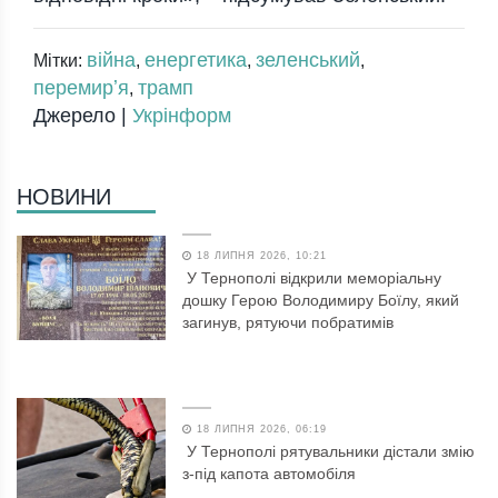
війна
енергетика
зеленський
Мітки:
,
,
,
перемирʼя
трамп
,
Джерело |
Укрінформ
НОВИНИ
18 ЛИПНЯ 2026, 10:21
У Тернополі відкрили меморіальну
дошку Герою Володимиру Боїлу, який
загинув, рятуючи побратимів
18 ЛИПНЯ 2026, 06:19
У Тернополі рятувальники дістали змію
з-під капота автомобіля