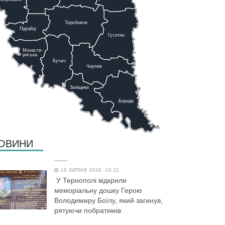
Теребовля
Підгайці
Г
у
сятин
Монасти-
риська
Бучач
Чо
р
тків
Заліщики
Борщів
ОВИНИ
18 ЛИПНЯ 2026, 10:21
У Тернополі відкрили
меморіальну дошку Герою
Володимиру Боїлу, який загинув,
рятуючи побратимів