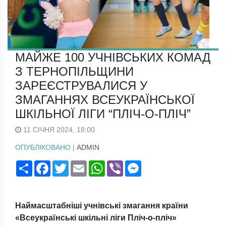
МАЙЖЕ 100 УЧНІВСЬКИХ КОМАД
З ТЕРНОПІЛЬЩИНИ
ЗАРЕЄСТРУВАЛИСЯ У
ЗМАГАННЯХ ВСЕУКРАЇНСЬКОЇ
ШКІЛЬНОЇ ЛІГИ “ПЛІЧ-О-ПЛІЧ”
11 СІЧНЯ 2024, 18:00
ОПУБЛІКОВАНО |
ADMIN
Поширити
Facebook
Twitter
Email
WhatsApp
Viber
Messenger
Наймасштабніші учнівські змагання країни
«Всеукраїнські шкільні ліги Пліч-о-пліч»