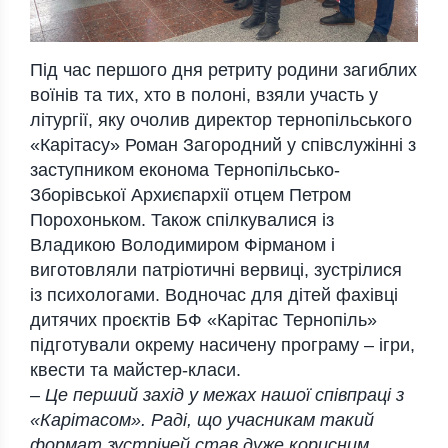
Під час першого дня ретриту родини загиблих
воїнів та тих, хто в полоні, взяли участь у
літургії, яку очолив директор тернопільського
«Карітасу» Роман Загородний у співслужінні з
заступником економа Тернопільсько-
Зборівської Архиєпархії отцем Петром
Порохоньком. Також спілкувалися із
Владикою Володимиром Фірманом і
виготовляли патріотичні вервиці, зустрілися
із психологами. Водночас для дітей фахівці
дитячих проєктів БФ «Карітас Тернопіль»
підготували окрему насичену програму – ігри,
квести та майстер-класи.
– Це перший захід у межах нашої співпраці з
«Карітасом». Раді, що учасникам такий
формат зустрічей став дуже корисним.