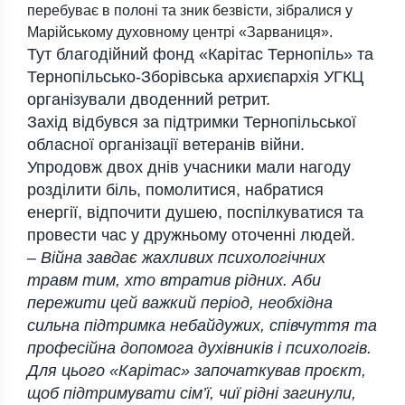
перебуває в полоні та зник безвісти, зібралися у
Марійському духовному центрі «Зарваниця».
Тут благодійний фонд «Карітас Тернопіль» та
Тернопільсько-Зборівська архиєпархія УГКЦ
організували дводенний ретрит.
Захід відбувся за підтримки Тернопільської
обласної організації ветеранів війни.
Упродовж двох днів учасники мали нагоду
розділити біль, помолитися, набратися
енергії, відпочити душею, поспілкуватися та
провести час у дружньому оточенні людей.
– Війна завдає жахливих психологічних
травм тим, хто втратив рідних. Аби
пережити цей важкий період, необхідна
сильна підтримка небайдужих, співчуття та
професійна допомога духівників і психологів.
Для цього «Карітас» започаткував проєкт,
щоб підтримувати сім’ї, чиї рідні загинули,