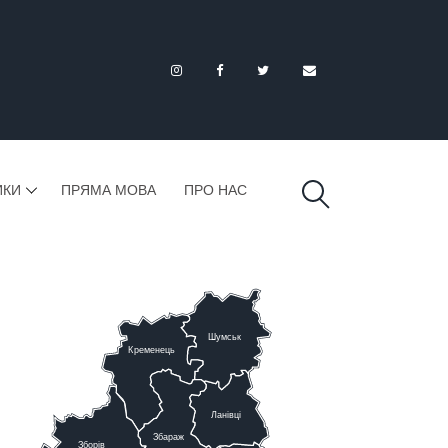
ИКИ
ПРЯМА МОВА
ПРО НАС
Шумськ
К
ременець
Ланівці
Збараж
Зборів