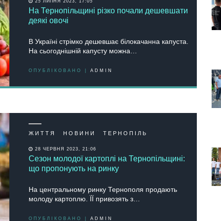
25 ЛИПНЯ 2023, 17:05
На Тернопільщині різко почали дешевшати
деякі овочі
В Україні стрімко дешевшає білокачанна капуста.
На сьогоднішній капусту можна…
ОПУБЛІКОВАНО |
ADMIN
ЖИТТЯ
НОВИНИ
ТЕРНОПІЛЬ
28 ЧЕРВНЯ 2023, 21:06
Сезон молодої картоплі на Тернопільщині:
що пропонують на ринку
На центральному ринку Тернополя продають
молоду картоплю. ЇЇ привозять з…
ОПУБЛІКОВАНО |
ADMIN