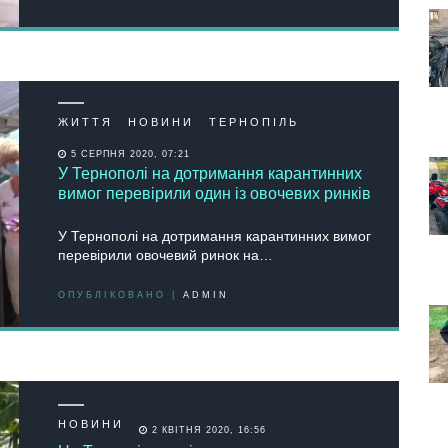
ЖИТТЯ
НОВИНИ
ТЕРНОПІЛЬ
5 СЕРПНЯ 2020, 07:21
У Тернополі на дотримання карантинних
вимог перевірили один із овочевих ринків
У Тернополі на дотримання карантинних вимог
перевірили овочевий ринок на…
ОПУБЛІКОВАНО |
ADMIN
НОВИНИ
2 КВІТНЯ 2020, 16:56