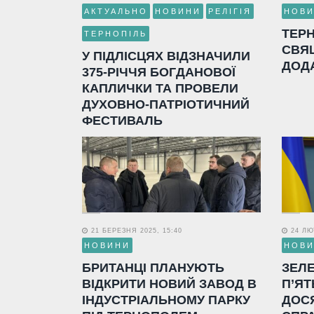
АКТУАЛЬНО
НОВИНИ
РЕЛІГІЯ
НОВ
ТЕР
ТЕРНОПІЛЬ
СВЯ
У ПІДЛІСЦЯХ ВІДЗНАЧИЛИ
ДОД
375-РІЧЧЯ БОГДАНОВОЇ
КАПЛИЧКИ ТА ПРОВЕЛИ
ДУХОВНО-ПАТРІОТИЧНИЙ
ФЕСТИВАЛЬ
21 БЕРЕЗНЯ 2025, 15:40
24 ЛЮТ
НОВИНИ
НОВ
БРИТАНЦІ ПЛАНУЮТЬ
ЗЕЛ
ВІДКРИТИ НОВИЙ ЗАВОД В
П’ЯТ
ІНДУСТРІАЛЬНОМУ ПАРКУ
ДОС