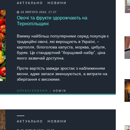
АКТУАЛЬНО
НОВИНИ
19 ЛЮТОГО 2024, 17:27
Овочі та фрукти здорожчають на
Тернопільщині
Взимку найбільш популярними серед покупців є
традиційні овочі, які вирощують в Україні, –
картопля, білоголова капуста, морква, цибуля,
буряк. Це стандартний “борщовий набір”, ціна
якого зазвичай доступна.
Проте вартість завжди зростає з наближенням
весни, адже запаси зменшуються, а витрати на
зберігання є високими.
ОПУБЛІКОВАНО |
ADMIN
АКТУАЛЬНО
НОВИНИ