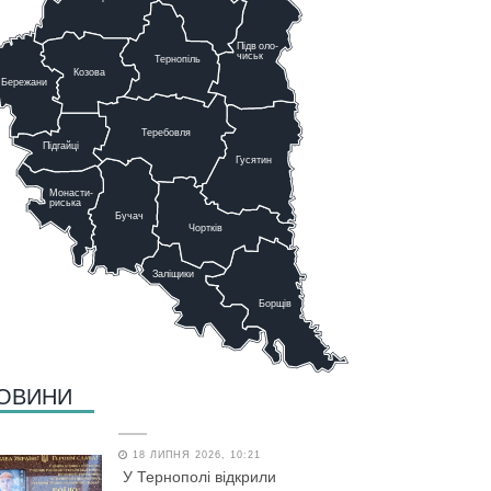
Підв
о
ло-
чиськ
Тернопіль
К
озова
Бережани
Теребовля
Підгайці
Г
у
сятин
Монасти-
риська
Бучач
Чо
р
тків
Заліщики
Борщів
ОВИНИ
18 ЛИПНЯ 2026, 10:21
У Тернополі відкрили