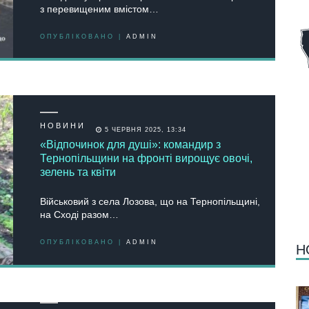
з перевищеним вмістом…
ОПУБЛІКОВАНО |
ADMIN
НОВИНИ
5 ЧЕРВНЯ 2025, 13:34
«Відпочинок для душі»: командир з
Тернопільщини на фронті вирощує овочі,
зелень та квіти
Військовий з села Лозова, що на Тернопільщині,
на Сході разом…
ОПУБЛІКОВАНО |
ADMIN
Н