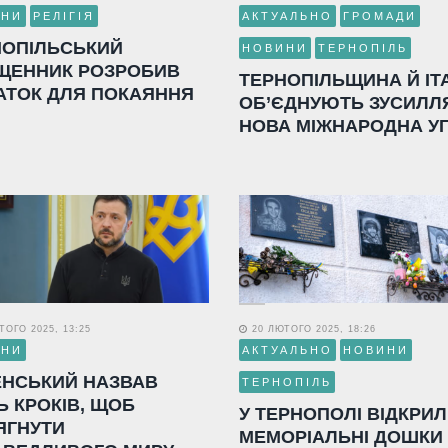
ИНИ
РЕЛІГІЯ
АКТУАЛЬНО
ГРОМАДИ
НОПІЛЬСЬКИЙ
НОВИНИ
ТЕРНОПІЛЬ
ЩЕННИК РОЗРОБИВ
ТЕРНОПІЛЬЩИНА Й ІТ
АТОК ДЛЯ ПОКАЯННЯ
ОБ’ЄДНУЮТЬ ЗУСИЛЛ
НОВА МІЖНАРОДНА У
ОГО 2025, 13:25
20 ЛЮТОГО 2025, 18:26
ИНИ
АКТУАЛЬНО
НОВИНИ
ЕНСЬКИЙ НАЗВАВ
ТЕРНОПІЛЬ
Ь КРОКІВ, ЩОБ
У ТЕРНОПОЛІ ВІДКРИ
ЯГНУТИ
МЕМОРІАЛЬНІ ДОШКИ