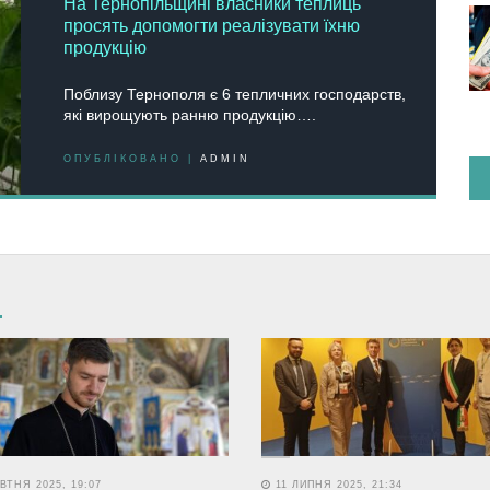
На Тернопільщині власники теплиць
просять допомогти реалізувати їхню
продукцію
Поблизу Тернополя є 6 тепличних господарств,
які вирощують ранню продукцію….
ОПУБЛІКОВАНО |
ADMIN
ВТНЯ 2025, 19:07
11 ЛИПНЯ 2025, 21:34