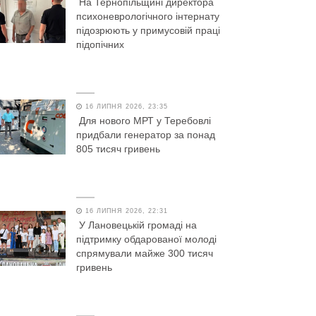
На Тернопільщині директора
психоневрологічного інтернату
підозрюють у примусовій праці
підопічних
16 ЛИПНЯ 2026, 23:35
Для нового МРТ у Теребовлі
придбали генератор за понад
805 тисяч гривень
16 ЛИПНЯ 2026, 22:31
У Лановецькій громаді на
підтримку обдарованої молоді
спрямували майже 300 тисяч
гривень