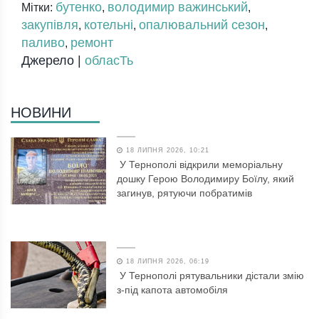
бутенко
володимир важинський
Мітки:
,
,
закупівля
котельні
опалювальний сезон
,
,
,
паливо
ремонт
,
Джерело |
обласТь
НОВИНИ
18 ЛИПНЯ 2026, 10:21
У Тернополі відкрили меморіальну
дошку Герою Володимиру Боїлу, який
загинув, рятуючи побратимів
18 ЛИПНЯ 2026, 06:19
У Тернополі рятувальники дістали змію
з-під капота автомобіля