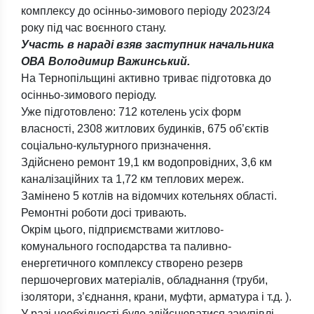
комплексу до осінньо-зимового періоду 2023/24
року під час воєнного стану.
Участь в нараді взяв заступник начальника
ОВА Володимир Важинський.
На Тернопільщині активно триває підготовка до
осінньо-зимового періоду.
Уже підготовлено: 712 котелень усіх форм
власності, 2308 житлових будинків, 675 об’єктів
соціально-культурного призначення.
Здійснено ремонт 19,1 км водопровідних, 3,6 км
каналізаційних та 1,72 км теплових мереж.
Замінено 5 котлів на відомчих котельнях області.
Ремонтні роботи досі тривають.
Окрім цього, підприємствами житлово-
комунального господарства та паливно-
енергетичного комплексу створено резерв
першочергових матеріалів, обладнання (труби,
ізолятори, з’єднання, крани, муфти, арматура і т.д. ).
У разі необхідності буде здійснюватися закупівлі