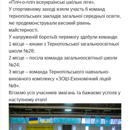
«Пліч-о-пліч всеукраїнські шкільні ліги».
У спортивному заході взяли участь 6 команд
тернопільських закладів загальної середньої освіти,
які продемонстрували високий рівень
майстерності.
У напруженій боротьбі перемогу здобули команди:
1 місце – юнаки з Тернопільської загальноосвітньої
школи №28;
2 місце – посіла команда загальноосвітньої школи
№24;
3 місце – команда Тернопільського навчально-
виховного комплексу «ЗОШ-Економічний ліцей
№9».
Вітаємо усіх учасників змагань та бажаємо успіхів у
наступному етапі!