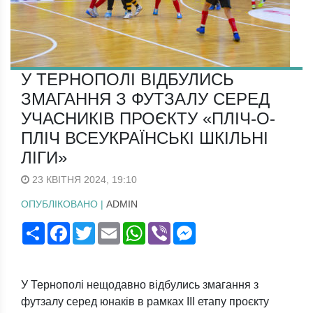
У ТЕРНОПОЛІ ВІДБУЛИСЬ
ЗМАГАННЯ З ФУТЗАЛУ СЕРЕД
УЧАСНИКІВ ПРОЄКТУ «ПЛІЧ-О-
ПЛІЧ ВСЕУКРАЇНСЬКІ ШКІЛЬНІ
ЛІГИ»
23 КВІТНЯ 2024, 19:10
ОПУБЛІКОВАНО |
ADMIN
Поширити
Facebook
Twitter
Email
WhatsApp
Viber
Messenger
У Тернополі нещодавно відбулись змагання з
футзалу серед юнаків в рамках ІІІ етапу проєкту