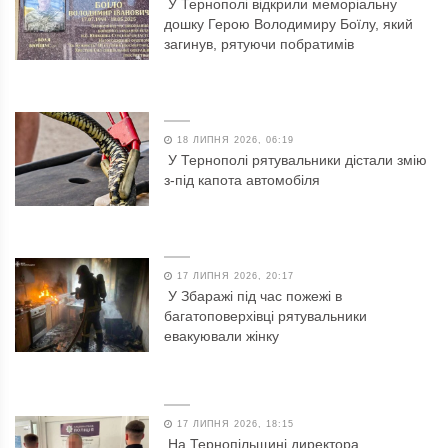
У Тернополі відкрили меморіальну
дошку Герою Володимиру Боїлу, який
загинув, рятуючи побратимів
18 ЛИПНЯ 2026, 06:19
У Тернополі рятувальники дістали змію
з-під капота автомобіля
17 ЛИПНЯ 2026, 20:17
У Збаражі під час пожежі в
багатоповерхівці рятувальники
евакуювали жінку
17 ЛИПНЯ 2026, 18:15
На Тернопільщині директора