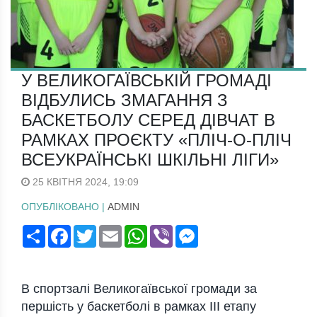
У ВЕЛИКОГАЇВСЬКІЙ ГРОМАДІ
ВІДБУЛИСЬ ЗМАГАННЯ З
БАСКЕТБОЛУ СЕРЕД ДІВЧАТ В
РАМКАХ ПРОЄКТУ «ПЛІЧ-О-ПЛІЧ
ВСЕУКРАЇНСЬКІ ШКІЛЬНІ ЛІГИ»
25 КВІТНЯ 2024, 19:09
ОПУБЛІКОВАНО |
ADMIN
Поширити
Facebook
Twitter
Email
WhatsApp
Viber
Messenger
В спортзалі Великогаївської громади за
першість у баскетболі в рамках ІІІ етапу